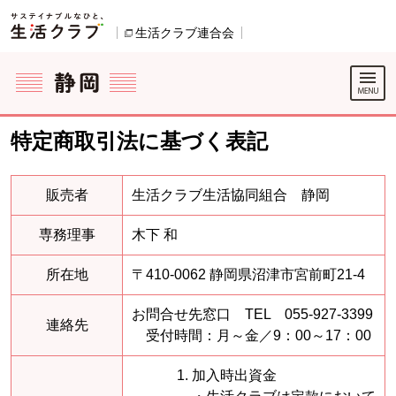
本文へジャンプする。
ページの先頭です。
生活クラブ連合会
別のウィンドウで開きます。
ここからサイト内共通メニューです。
サイト内共通メニューをスキップする
サイト内共通メニューここまで。
特定商取引法に基づく表記
販売者
生活クラブ生活協同組合 静岡
専務理事
木下 和
所在地
〒410-0062 静岡県沼津市宮前町21-4
お問合せ先窓口 TEL 055-927-3399
連絡先
受付時間：月～金／9：00～17：00
加入時出資金