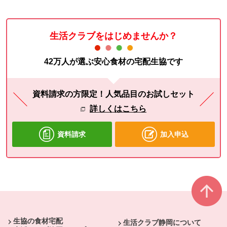
生活クラブをはじめませんか？
42万人が選ぶ安心食材の宅配生協です
資料請求の方限定！人気品目のお試しセット
詳しくはこちら
資料請求
加入申込
本文ここまで。
ここから共通フッターメニューです。
生協の食材宅配
生活クラブ静岡について