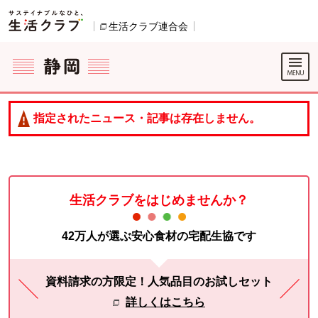
本文へジャンプする。
ページの先頭です。
生活クラブ連合会
別のウィンドウで開きます。
ここからサイト内共通メニューです。
サイト内共通メニューをスキップする
サイト内共通メニューここまで。
指定されたニュース・記事は存在しません。
生活クラブをはじめませんか？
42万人が選ぶ安心食材の宅配生協です
資料請求の方限定！人気品目のお試しセット
詳しくはこちら