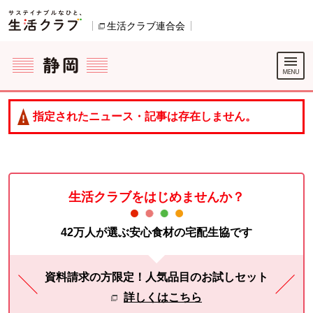
本文へジャンプする。
ページの先頭です。
生活クラブ連合会
別のウィンドウで開きます。
ここからサイト内共通メニューです。
サイト内共通メニューをスキップする
サイト内共通メニューここまで。
指定されたニュース・記事は存在しません。
生活クラブをはじめませんか？
42万人が選ぶ安心食材の宅配生協です
資料請求の方限定！人気品目のお試しセット
詳しくはこちら