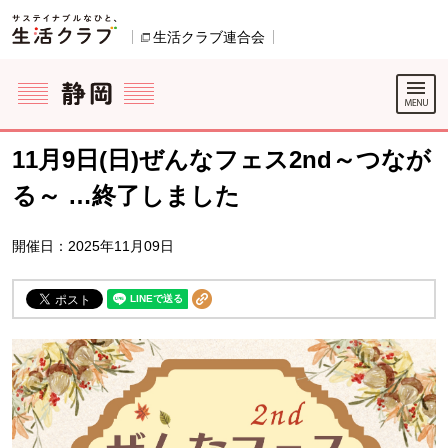
本文へジャンプする。
ページの先頭です。
生活クラブ連合会
別のウィンドウで開きます。
ここからサイト内共通メニューです。
サイト内共通メニューをスキップする
サイト内共通メニューここまで。
11月9日(日)ぜんなフェス2nd～つなが
る～ …終了しました
開催日：2025年11月09日