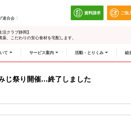
資料請求
ご加
別のウィンドウで開き
ブ連合会
別のウィンドウで開きます。
生活クラブ静岡】
農薬、こだわりの安心食材を宅配します。
いて
サービス案内
活動・とりくみ
組
 もみじ祭り開催…終了しました