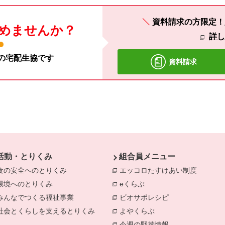
資料請求の方限定！
めませんか？
詳
材の宅配生協です
資料請求
活動・とりくみ
組合員メニュー
食の安全へのとりくみ
別のウィンドウで開きます。
エッコロたすけあい制度
環境へのとりくみ
別のウィンドウで開きます。
eくらぶ
別のウィンドウで開きま
みんなでつくる福祉事業
別のウィンドウで開きます。
ビオサポレシピ
別のウィンドウで
社会とくらしを支えるとりくみ
別のウィンドウで開きます。
よやくらぶ
別のウィンドウで開き
今週の野菜情報
別のウィンドウで