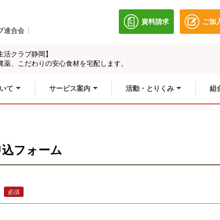
資料請求
ご加
別のウィンドウで開き
ブ連合会
別のウィンドウで開きます。
生活クラブ静岡】
農薬、こだわりの安心食材を宅配します。
いて
サービス案内
活動・とりくみ
組
申込フォーム
必須