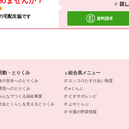
めませんか？
詳
材の宅配生協です
資料請求
活動・とりくみ
組合員メニュー
食の安全へのとりくみ
別のウィンドウで開きます。
エッコロたすけあい制度
環境へのとりくみ
別のウィンドウで開きます。
eくらぶ
別のウィンドウで開きま
みんなでつくる福祉事業
別のウィンドウで開きます。
ビオサポレシピ
別のウィンドウで
社会とくらしを支えるとりくみ
別のウィンドウで開きます。
よやくらぶ
別のウィンドウで開き
今週の野菜情報
別のウィンドウで