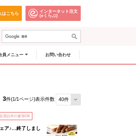
インターネット注文
入はこちら
ます。
別のウィンドウで開きます。
別のウィンドウで開きます。
(eくらぶ)
合員メニュー
お問い合わせ
3
件(1/1ページ)
表示件数
合員以外の参加OK
フェア♪…終了しまし