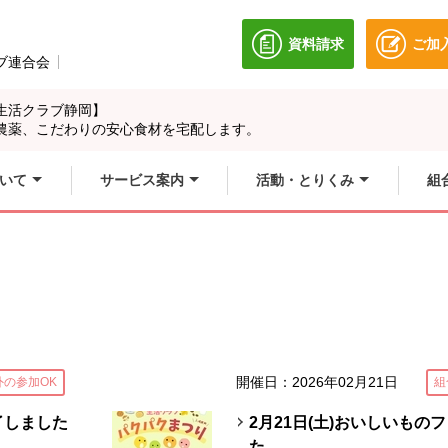
資料請求
ご加
別のウィンドウで開き
ブ連合会
別のウィンドウで開きます。
生活クラブ静岡】
農薬、こだわりの安心食材を宅配します。
いて
サービス案内
活動・とりくみ
組
開催日：2026年02月21日
外の参加OK
組
了しました
2月21日(土)おいしいもの
た