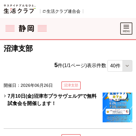
本文へジャンプする。
ページの先頭です。
生活クラブ連合会
別のウィンドウで開きます。
ここからサイト内共通メニューです。
サイト内共通メニューをスキップする
サイト内共通メニューここまで。
沼津支部
5
件(1/1ページ)
表示件数
開催日：2026年06月26日
沼津支部
7月10日(金)沼津市プラサヴェルデで無料
試食会を開催します！